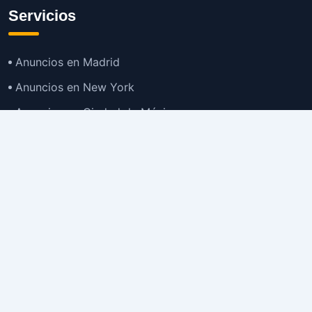
Servicios
Anuncios en Madrid
Anuncios en New York
Anuncios en Ciudad de México
Anuncios en Buenos Aires
Anuncios en Bogotá
TOP
Anuncios en Gran Santiago
Anuncios en Lima
Todas las Ciudades >
Ubicaciones