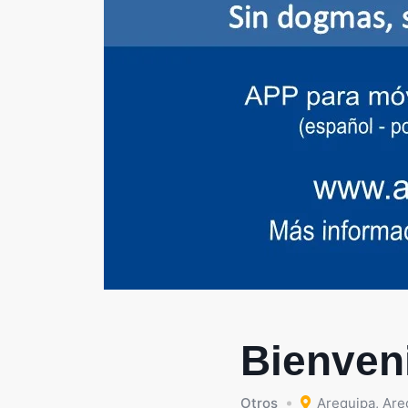
Bienveni
Otros
Arequipa
,
Are