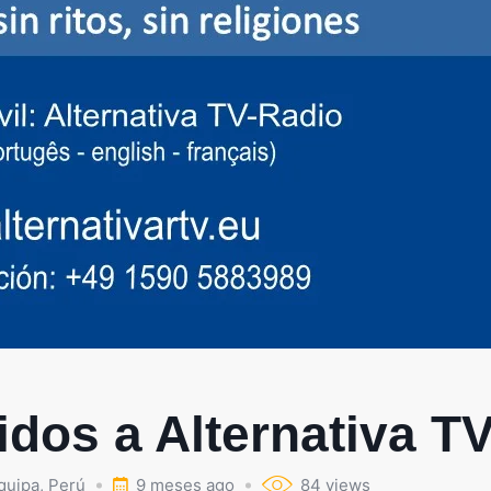
dos a Alternativa T
quipa
,
Perú
9 meses ago
84 views