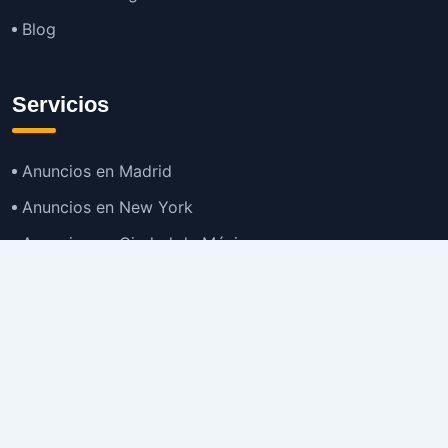
Blog
Servicios
Anuncios en Madrid
Anuncios en New York
Anuncios en Ciudad de México
Anuncios en Buenos Aires
Anuncios en Bogotá
TOP
Anuncios en Gran Santiago
Anuncios en Lima
Todas las Ciudades >