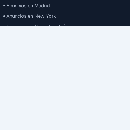
Anuncios en Madrid
Anuncios en New York
Anuncios en Ciudad de México
Anuncios en Buenos Aires
Anuncios en Bogotá
TOP
Anuncios en Gran Santiago
Anuncios en Lima
Todas las Ciudades >
Ubicaciones
Anuncios en España