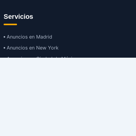
Servicios
Anuncios en Madrid
Anuncios en New York
Anuncios en Ciudad de México
Anuncios en Buenos Aires
Anuncios en Bogotá
TOP
Anuncios en Gran Santiago
Anuncios en Lima
Todas las Ciudades >