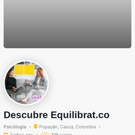
Descubre Equilibrat.co
Psicólogía
Popayán
,
Cauca
,
Colombia
2 años ago
195 views