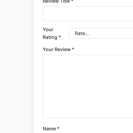
Review Title
*
Your
Rating
*
Your Review
*
Name
*