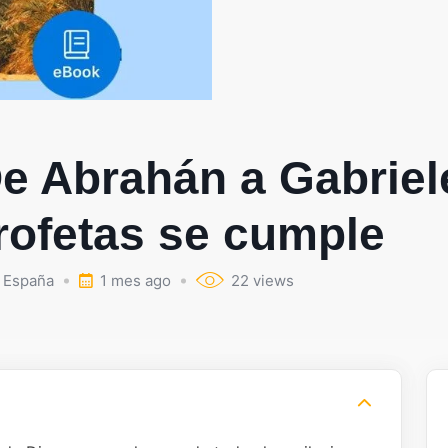
e Abrahán a Gabriele
rofetas se cumple
España
1 mes ago
22 views