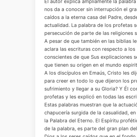
El autor explica ampliamente la palabra
nos da a conocer sin interrupción el gra
caídos a la eterna casa del Padre, des
actualidad. La palabra de los profetas 
persecución de parte de las religiones 
A pesar de que también en las biblias l
aclara las escrituras con respecto a lo
conscientes de que Sus explicaciones s
que tienen su origen en el mundo espiri
A los discípulos en Emaús, Cristo les di
para creer en todo lo que dijeron los pr
sufrimiento y llegar a su Gloria? Y Él
profetas y les explicó en todas las escrit
Estas palabras muestran que la actuaci
chapucería surgida de la casualidad, en 
la Palabra del Eterno. El Espíritu profé
de la palabra, es parte del gran plan de
Dios a los seres caídos que en el fondo