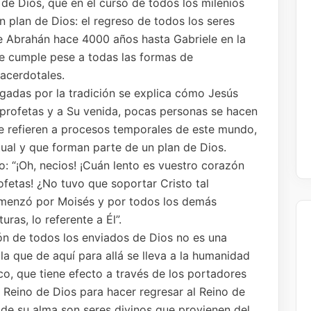
 de Dios, que en el curso de todos los milenios
n plan de Dios: el regreso de todos los seres
de Abrahán hace 4000 años hasta Gabriele en la
se cumple pese a todas las formas de
sacerdotales.
egadas por la tradición se explica cómo Jesús
s profetas y a Su venida, pocas personas se hacen
e refieren a procesos temporales de este mundo,
tual y que forman parte de un plan de Dios.
jo: “¡Oh, necios! ¡Cuán lento es vuestro corazón
ofetas! ¿No tuvo que soportar Cristo tal
 comenzó por Moisés y por todos los demás
uras, lo referente a Él”.
ón de todos los enviados de Dios no es una
la que de aquí para allá se lleva a la humanidad
tico, que tiene efecto a través de los portadores
l Reino de Dios para hacer regresar al Reino de
 de su alma son seres divinos que provienen del