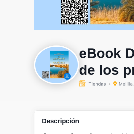
eBook D
de los p
Tiendas
Melilla
,
Descripción