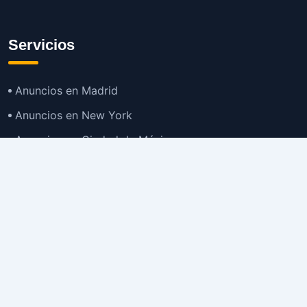
Servicios
Anuncios en Madrid
Anuncios en New York
Anuncios en Ciudad de México
Anuncios en Buenos Aires
Anuncios en Bogotá
TOP
Anuncios en Gran Santiago
Anuncios en Lima
Todas las Ciudades >