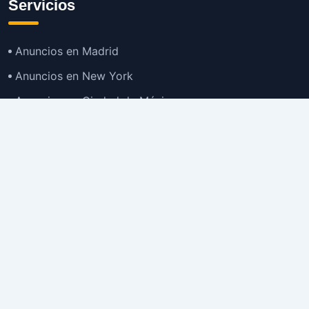
Servicios
Anuncios en Madrid
Anuncios en New York
Anuncios en Ciudad de México
Anuncios en Buenos Aires
Anuncios en Bogotá
TOP
Anuncios en Gran Santiago
Anuncios en Lima
Todas las Ciudades >
Ubicaciones