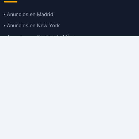
Anuncios en Madrid
Anuncios en New York
Anuncios en Ciudad de México
Anuncios en Buenos Aires
Anuncios en Bogotá
TOP
Anuncios en Gran Santiago
Anuncios en Lima
Todas las Ciudades >
Ubicaciones
Anuncios en España