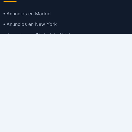
Anuncios en Madrid
Anuncios en New York
Anuncios en Ciudad de México
Anuncios en Buenos Aires
Anuncios en Bogotá
TOP
Anuncios en Gran Santiago
Anuncios en Lima
Todas las Ciudades >
Ubicaciones
Anuncios en España