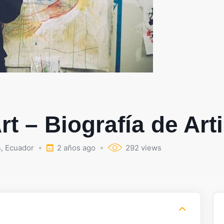
rt – Biografía de Art
s
,
Ecuador
2 años ago
292 views