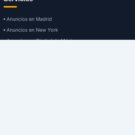
Anuncios en Madrid
Anuncios en New York
Anuncios en Ciudad de México
Anuncios en Buenos Aires
Anuncios en Bogotá
TOP
Anuncios en Gran Santiago
Anuncios en Lima
Todas las Ciudades >
Ubicaciones