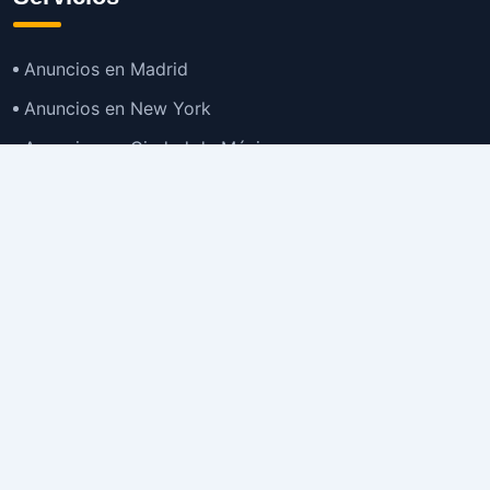
Anuncios en Madrid
Anuncios en New York
Anuncios en Ciudad de México
Anuncios en Buenos Aires
Anuncios en Bogotá
TOP
Anuncios en Gran Santiago
Anuncios en Lima
Todas las Ciudades >
Ubicaciones