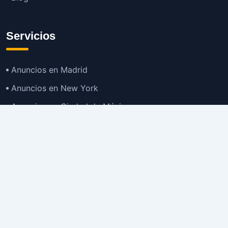
Servicios
Anuncios en Madrid
Anuncios en New York
Anuncios en Ciudad de México
Anuncios en Buenos Aires
Anuncios en Bogotá
TOP
Anuncios en Gran Santiago
Anuncios en Lima
Todas las Ciudades >