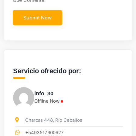
Que Comente.
Servicio ofrecido por:
info_30
Offline Now
Charcas 448, Río Ceballos
+5493517600927