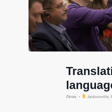
Translat
languag
Otros
Jacksonville
,
F