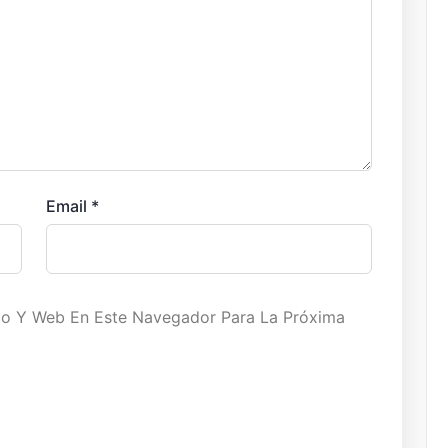
Email
*
co Y Web En Este Navegador Para La Próxima