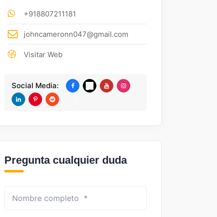
+918807211181
johncameronn047@gmail.com
Visitar Web
Social Media:
Pregunta cualquier duda