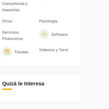
Consultorías y
Asesorías
Otros
Psicólogía
Servicios
Software
Financieros
Videncia y Tarot
Tiendas
Quizá te Interesa