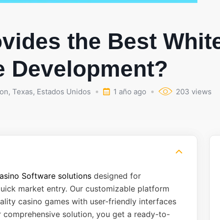
vides the Best Whit
e Development?
on
,
Texas
,
Estados Unidos
1 año ago
203 views
asino Software solutions
designed for
quick market entry. Our customizable platform
ality casino games with user-friendly interfaces
 comprehensive solution, you get a ready-to-