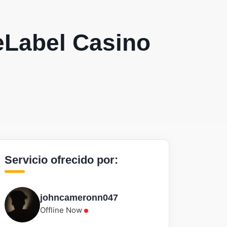
eLabel Casino
Servicio ofrecido por:
johncameronn047
Offline Now