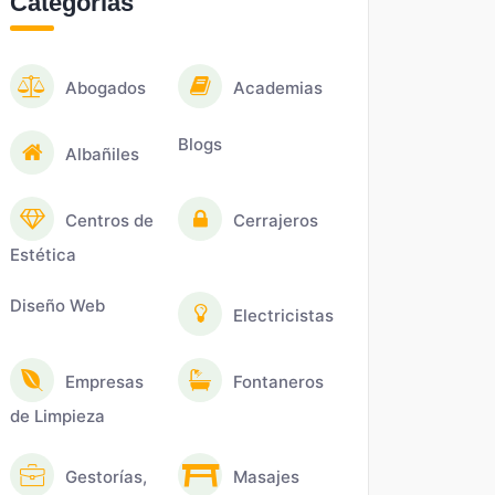
Categorías
Abogados
Academias
Blogs
Albañiles
Centros de
Cerrajeros
Estética
Diseño Web
Electricistas
Empresas
Fontaneros
de Limpieza
Gestorías,
Masajes