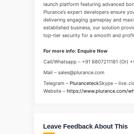
launch platform featuring advanced bon
Plurance’s expert developers ensure you
delivering engaging gameplay and maxim
established business, our solution prov
top-tier security for a smooth and prof
For more info: Enquire Now
Call/Whatsapp – +91 8807211181 (Or) 
Mail – sales@plurance.com
Telegram –
Pluranceteck
Skype –
live:.
Website –
https://www.plurance.com/wh
Leave Feedback About This