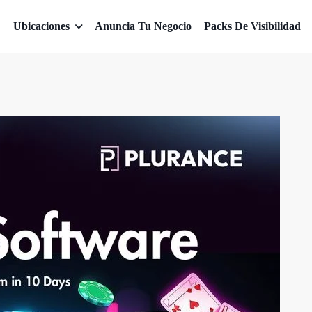
Ubicaciones
Anuncia Tu Negocio
Packs De Visibilidad