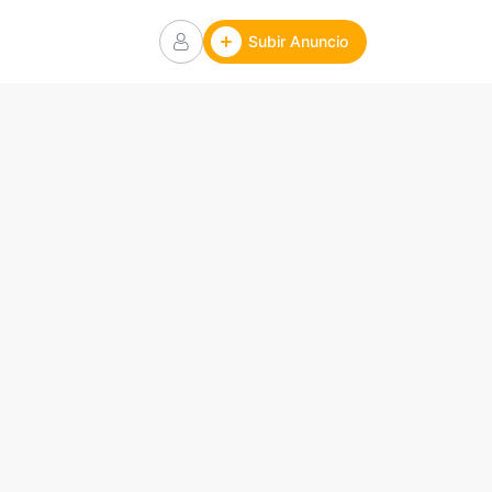
Subir Anuncio