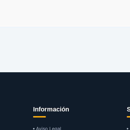
Información
S
Aviso Legal