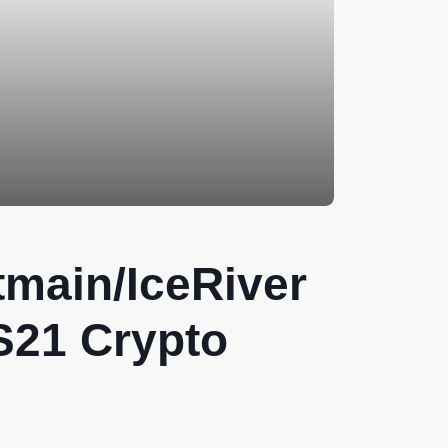
main/IceRiver
S21 Crypto