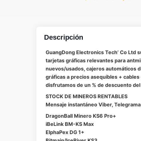
Descripción
GuangDong Electronics Tech’ Co Ltd su
tarjetas gráficas relevantes para ant
nuevos/usados, cajeros automáticos de
gráficas a precios asequibles + cables
disfrutamos de un % de descuento del
STOCK DE MINEROS RENTABLES
Mensaje instantáneo Viber, Telegram
DragonBall Minero KS6 Pro+
iBeLink BM-KS Max
ElphaPex DG 1+
Bitmain/IceRiver KS3