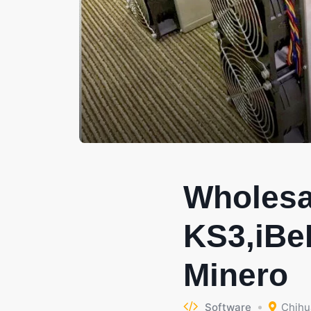
Wholesa
KS3,iBe
Minero
Software
Chihu