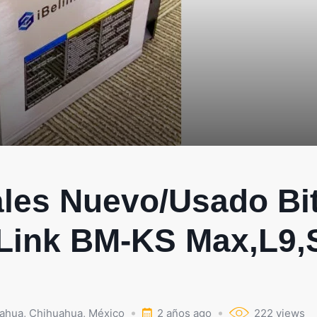
les Nuevo/Usado Bit
Link BM-KS Max,L9,
ahua
,
Chihuahua
,
México
2 años ago
222 views