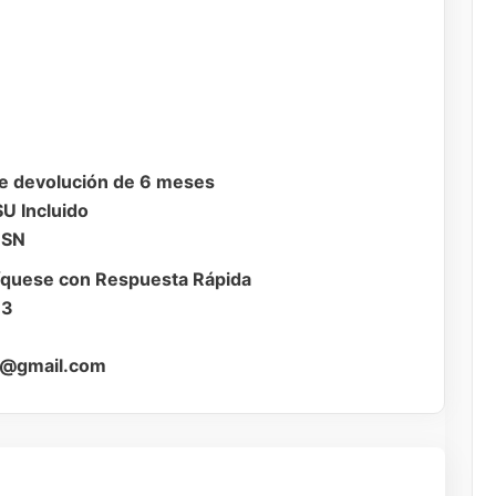
 de devolución de 6 meses
SU Incluido
 SN
íquese con Respuesta Rápida
33
o7@gmail.com