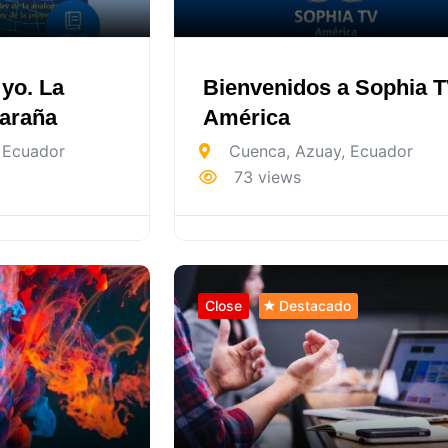
 yo. La
Bienvenidos a Sophia 
laraña
América
Ecuador
Cuenca
,
Azuay
,
Ecuador
73 views
Close
Destacado