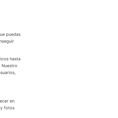
que puedas
nseguir
icos hasta
. Nuestro
suarios,
recer en
 y fotos