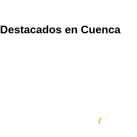
 Destacados en Cuenca
a En
,