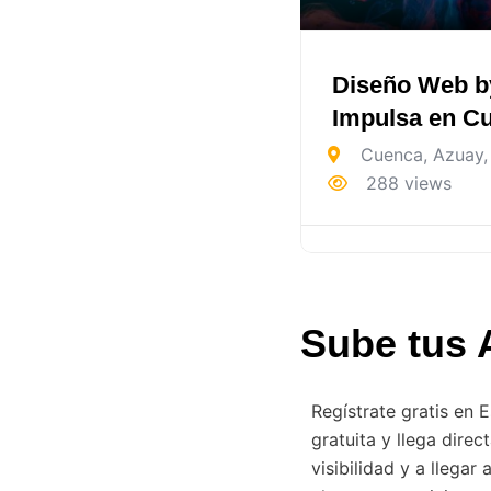
Diseño Web b
Impulsa en C
Cuenca
,
Azuay
,
288 views
Sube tus 
Regístrate gratis en
gratuita y llega dire
visibilidad y a llega