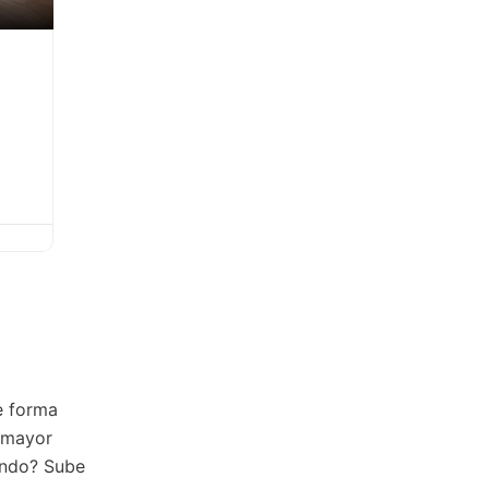
e forma
r mayor
rando? Sube