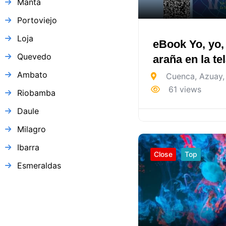
Manta
Portoviejo
Loja
eBook Yo, yo,
Quevedo
araña en la te
Ambato
Cuenca
,
Azuay
,
61 views
Riobamba
Daule
Milagro
Ibarra
Close
Top
Esmeraldas