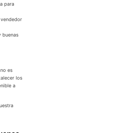
da para
l vendedor
y buenas
 no es
alecer los
nible a
uestra