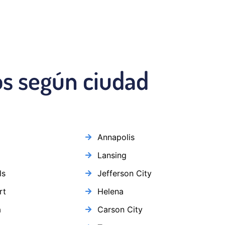
os según ciudad
Annapolis
Lansing
ls
Jefferson City
rt
Helena
a
Carson City