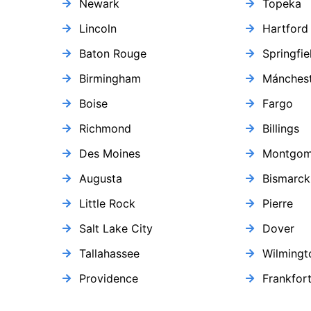
Newark
Topeka
Lincoln
Hartford
Baton Rouge
Springfie
Birmingham
Mánchest
Boise
Fargo
Richmond
Billings
Des Moines
Montgom
Augusta
Bismarck
Little Rock
Pierre
Salt Lake City
Dover
Tallahassee
Wilmingt
Providence
Frankfor