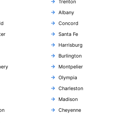
Trenton
Albany
ld
Concord
er
Santa Fe
Harrisburg
Burlington
ery
Montpelier
Olympia
Charleston
Madison
on
Cheyenne
t