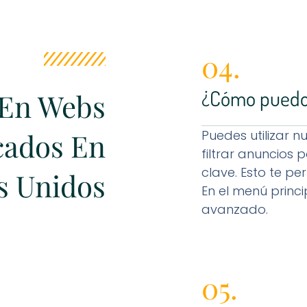
04.
¿Cómo puedo 
 En Webs
cados En
Puedes utilizar
filtrar anuncios 
clave. Esto te p
s Unidos
En el menú princ
avanzado.
05.