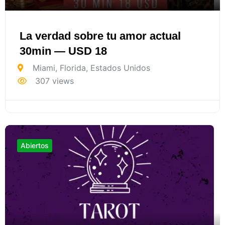
La verdad sobre tu amor actual
30min — USD 18
Miami
,
Florida
,
Estados Unidos
307 views
Abiertos