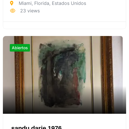
Miami
,
Florida
,
Estados Unidos
23 views
Abiertos
sandu darie 1976