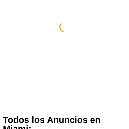
Espacio Impulsa En Miami
Miami
,
Florida
,
Estados Unidos
358 views
Todos los Anuncios en
Miami: