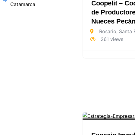
Coopelit – Co
Catamarca
de Productor
Nueces Pecán 
Rosario
,
Santa 
261 views
Abiertos