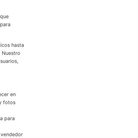
 que
 para
icos hasta
. Nuestro
suarios,
ecer en
y fotos
da para
l vendedor