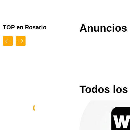
Anuncios 
TOP en Rosario
Abiertos
Top
Todos los
Diseño Web By
Espacio Impulsa
Rosario
,
Santa Fe
,
En Rosario