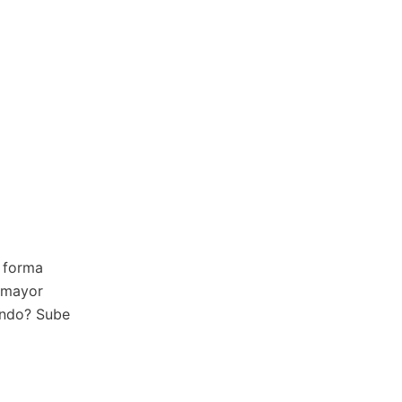
e forma
r mayor
rando? Sube