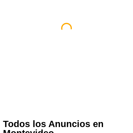
Espacio Impulsa En Montevideo
Montevideo
,
Montevideo
,
Uruguay
404 views
Todos los Anuncios en