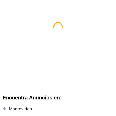
Diseño Web By Espacio Impulsa En
Montevideo
Montevideo
,
Montevideo
,
Uruguay
Encuentra Anuncios en:
Montevideo