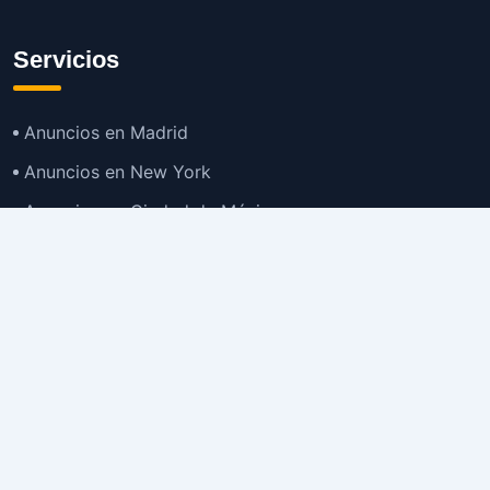
Servicios
Anuncios en Madrid
Anuncios en New York
Anuncios en Ciudad de México
Anuncios en Buenos Aires
Anuncios en Bogotá
TOP
Anuncios en Gran Santiago
Anuncios en Lima
Todas las Ciudades >