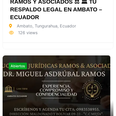
RAMOS Y ASOCIADOS ⚖️ 🏛️ TU
RESPALDO LEGAL EN AMBATO –
ECUADOR
Ambato
,
Tungurahua
,
Ecuador
126 views
Abiertos