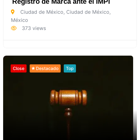
Registro de Marca ante el IMPI
Ciudad de México
,
Ciudad de México
,
México
373 views
Close
Destacado
Top