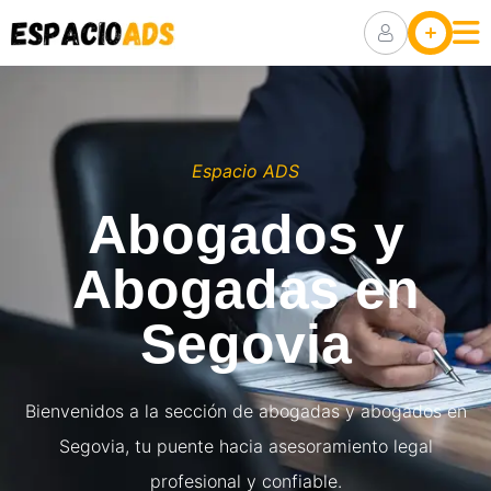
Ubicaciones
Anuncia Tu
Negocio
Packs De
Visibilidad
Espacio ADS
Abogados y
Abogadas en
Segovia
Bienvenidos a la sección de abogadas y abogados en
Segovia, tu puente hacia asesoramiento legal
profesional y confiable.