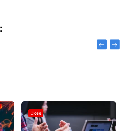
:
Close