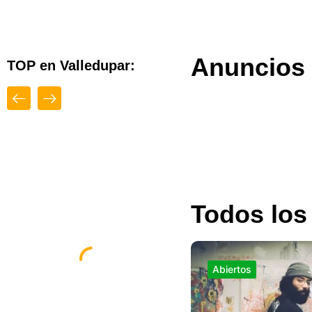
Anuncios 
TOP en Valledupar:
Close
Top
Todos los
Diseño Web By
Abiertos
Espacio Impulsa
Valledupar
,
Cesar
,
En Valledupar