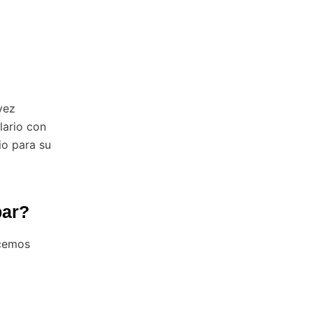
vez
lario con
io para su
par?
ecemos