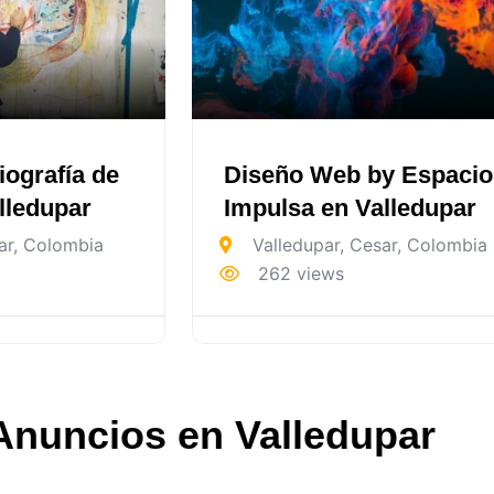
iografía de
Diseño Web by Espacio
alledupar
Impulsa en Valledupar
ar
,
Colombia
Valledupar
,
Cesar
,
Colombia
262 views
Anuncios en Valledupar