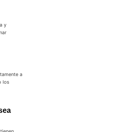
a y
nar
ctamente a
o los
sea
 tienen