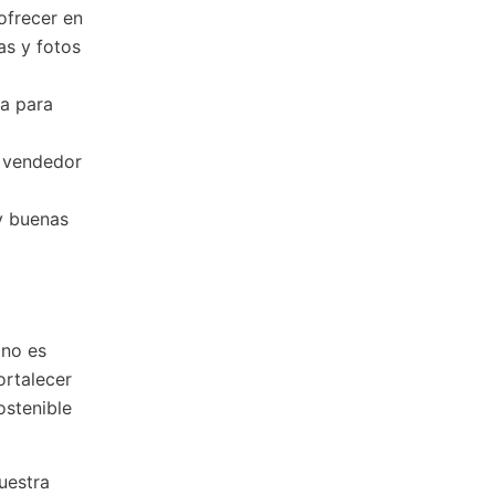
ofrecer en
as y fotos
da para
l vendedor
y buenas
 no es
ortalecer
ostenible
uestra