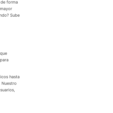
r de forma
r mayor
rando? Sube
 que
 para
icos hasta
. Nuestro
suarios,