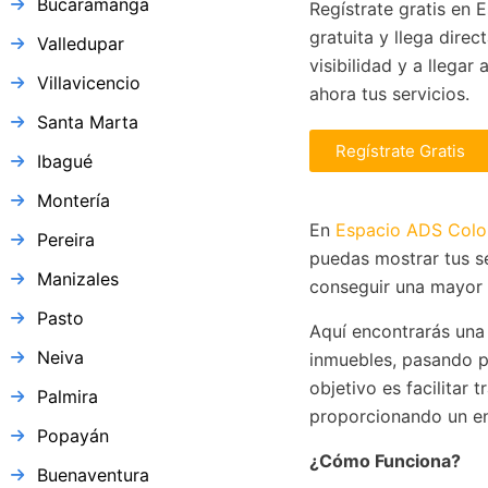
Bucaramanga
Regístrate gratis en 
gratuita y llega dire
Valledupar
visibilidad y a llega
Villavicencio
ahora tus servicios.
Santa Marta
Regístrate Gratis
Ibagué
Montería
En
Espacio ADS Col
Pereira
puedas mostrar tus se
Manizales
conseguir una mayor v
Pasto
Aquí encontrarás una
Neiva
inmuebles, pasando p
objetivo es facilitar
Palmira
proporcionando un en
Popayán
¿Cómo Funciona?
Buenaventura