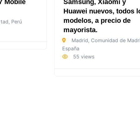
7 Mobile
Samsung, Xiaomi y
Huawei nuevos, todos l
modelos, a precio de
rtad
,
Perú
mayorista.
Madrid
,
Comunidad de Madr
España
55 views