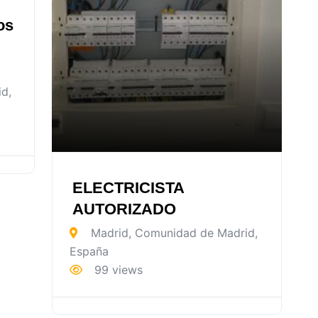
os
id
,
ELECTRICISTA
AUTORIZADO
Madrid
,
Comunidad de Madrid
,
España
99 views