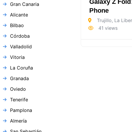
Galaxy Z Fold
Gran Canaria
Phone
Alicante
Trujillo
,
La Libe
Bilbao
41 views
Córdoba
Valladolid
Vitoria
La Coruña
Granada
Oviedo
Tenerife
Pamplona
Almería
San Sebastián