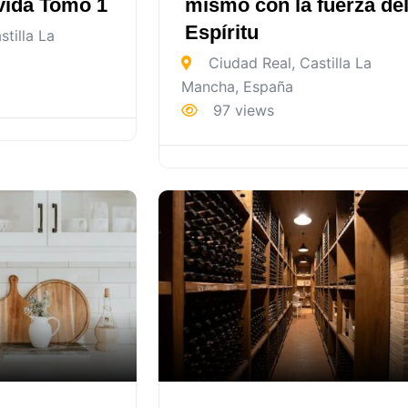
 vida Tomo 1
mismo con la fuerza de
Espíritu
tilla La
Ciudad Real
,
Castilla La
Mancha
,
España
97 views