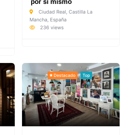
l
por sí mismo
Ciudad Real
,
Castilla La
Mancha
,
España
236 views
Destacado
Top