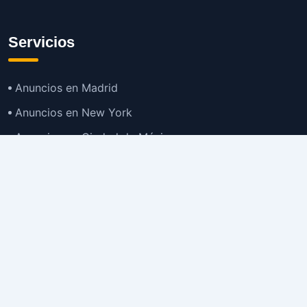
Servicios
Anuncios en Madrid
Anuncios en New York
Anuncios en Ciudad de México
Anuncios en Buenos Aires
Anuncios en Bogotá
TOP
Anuncios en Gran Santiago
Anuncios en Lima
Todas las Ciudades >