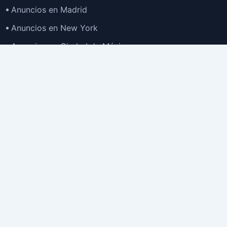
Anuncios en Madrid
Anuncios en New York
Anuncios en Ciudad de México
Anuncios en Buenos Aires
Anuncios en Bogotá
TOP
Anuncios en Gran Santiago
Anuncios en Lima
Todas las Ciudades >
Ubicaciones
Anuncios en España