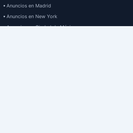
Anuncios en Madrid
Anuncios en New York
Anuncios en Ciudad de México
Anuncios en Buenos Aires
Anuncios en Bogotá
TOP
Anuncios en Gran Santiago
Anuncios en Lima
Todas las Ciudades >
Ubicaciones
Anuncios en España