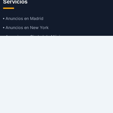
Servicios
Anuncios en Madrid
Anuncios en New York
Anuncios en Ciudad de México
Anuncios en Buenos Aires
Anuncios en Bogotá
TOP
Anuncios en Gran Santiago
Anuncios en Lima
Todas las Ciudades >
Ubicaciones