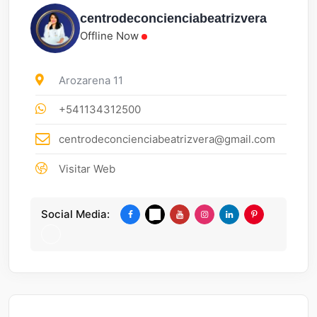
centrodeconcienciabeatrizvera
Offline Now
Arozarena 11
+541134312500
centrodeconcienciabeatrizvera@gmail.com
Visitar Web
Social Media: