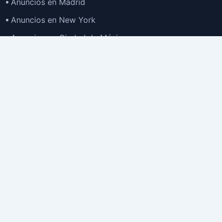
Anuncios en Madrid
Anuncios en New York
Anuncios en Ciudad de México
Anuncios en Buenos Aires
Anuncios en Bogotá
TOP
Anuncios en Gran Santiago
Anuncios en Lima
Todas las Ciudades >
Ubicaciones
Anuncios en España
Anuncios en Estados Unidos