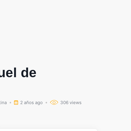
uel de
ina
2 años ago
306 views