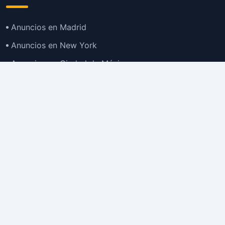
Anuncios en Madrid
Anuncios en New York
Anuncios en Ciudad de México
Anuncios en Buenos Aires
Anuncios en Bogotá
TOP
Anuncios en Gran Santiago
Anuncios en Lima
Todas las Ciudades >
Ubicaciones