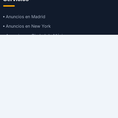
Anuncios en Madrid
Anuncios en New York
Anuncios en Ciudad de México
Anuncios en Buenos Aires
Anuncios en Bogotá
TOP
Anuncios en Gran Santiago
Anuncios en Lima
Todas las Ciudades >
Ubicaciones