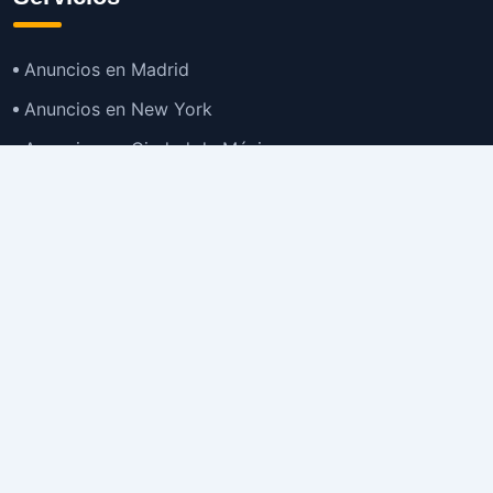
Anuncios en Madrid
Anuncios en New York
Anuncios en Ciudad de México
Anuncios en Buenos Aires
Anuncios en Bogotá
TOP
Anuncios en Gran Santiago
Anuncios en Lima
Todas las Ciudades >
Ubicaciones