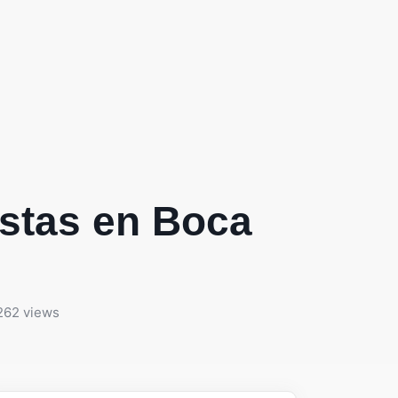
tistas en Boca
262 views