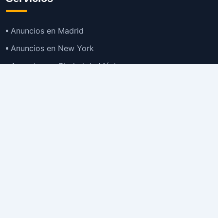
Anuncios en Madrid
Anuncios en New York
Anuncios en Ciudad de México
Anuncios en Buenos Aires
Anuncios en Bogotá
TOP
Anuncios en Gran Santiago
Anuncios en Lima
Todas las Ciudades >
Ubicaciones