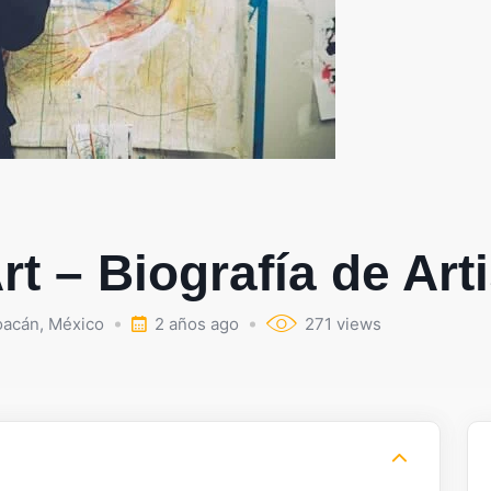
rt – Biografía de Art
oacán
,
México
2 años ago
271 views