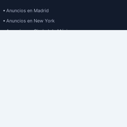
Anuncios en Madrid
Anuncios en New York
Anuncios en Ciudad de México
Anuncios en Buenos Aires
Anuncios en Bogotá
TOP
Anuncios en Gran Santiago
Anuncios en Lima
Todas las Ciudades >
Ubicaciones
Anuncios en España