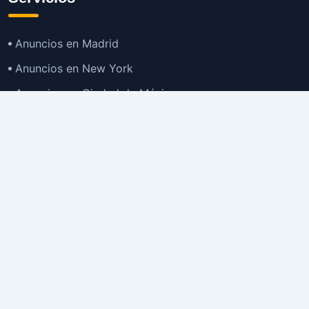
Anuncios en Madrid
Anuncios en New York
Anuncios en Ciudad de México
Anuncios en Buenos Aires
Anuncios en Bogotá
TOP
Anuncios en Gran Santiago
Anuncios en Lima
Todas las Ciudades >
Ubicaciones