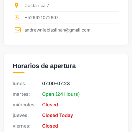
Costa rica 7
+526621072607
andrewnieblaslinan@gmail.com
Horarios de apertura
lunes:
07:00
–
07:23
martes:
Open (24 Hours)
miércoles:
Closed
jueves:
Closed Today
viernes:
Closed