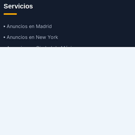
Servicios
Anuncios en Madrid
Anuncios en New York
Anuncios en Ciudad de México
Anuncios en Buenos Aires
Anuncios en Bogotá
TOP
Anuncios en Gran Santiago
Anuncios en Lima
Todas las Ciudades >
Ubicaciones