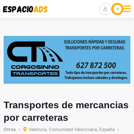
Skip
Ubicaciones
to
content
Anuncia Tu
Negocio
Packs De
Visibilidad
Transportes de mercancias
por carreteras
Otros
Valencia
,
Comunidad Valenciana
,
España