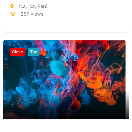
Ica
,
Ica
,
Perú
257 views
Close
Top