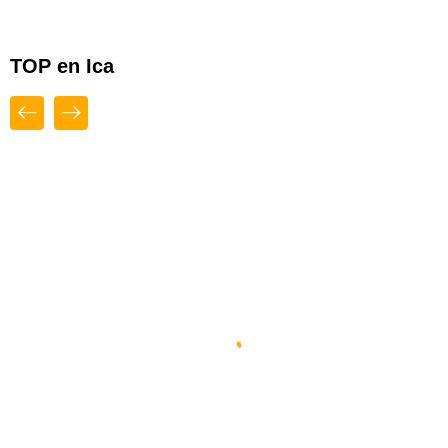
TOP en Ica
Close
Top
Diseño Web By Espacio Impulsa En
Ica
Ica
,
Ica
,
Perú