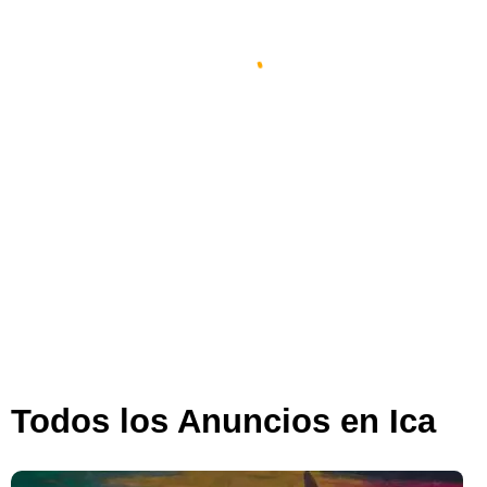
Espacio Impulsa En Ica
Ica
,
Ica
,
Perú
347 views
Todos los Anuncios en Ica