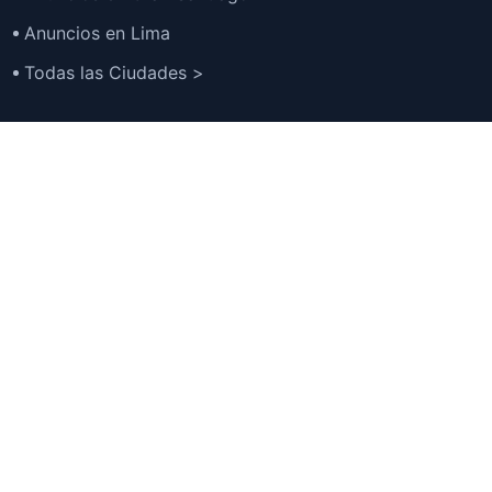
Anuncios en Lima
Todas las Ciudades >
Ubicaciones
TOP
Anuncios en España
Anuncios en Estados Unidos
Anuncios en México
Anuncios en Argentina
Anuncios en Colombia
Anuncios en Chile
Anuncios en Perú