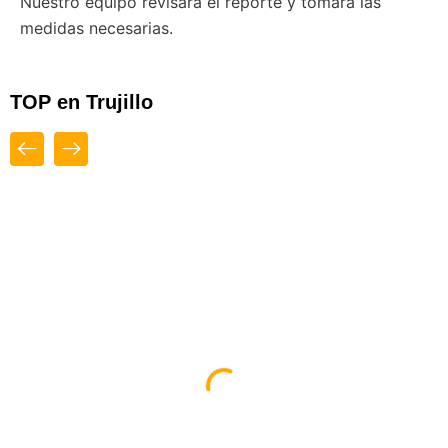
Nuestro equipo revisará el reporte y tomará las
medidas necesarias.
TOP en Trujillo
Abiertos
Top
Diseño Web By Espacio Impulsa En