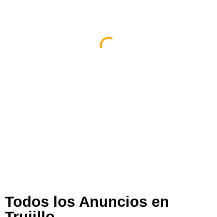
Espacio Impulsa En Trujillo
Trujillo
,
La Libertad
,
Perú
364 views
Todos los Anuncios en
Trujillo