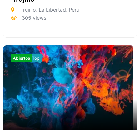
Trujillo
,
La Libertad
,
Perú
305 views
Abiertos
Top