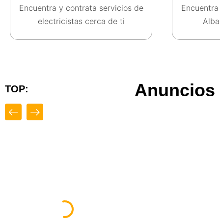
Encuentra y contrata servicios de
Encuentra 
electricistas cerca de ti​
Albañ
Anuncios 
TOP:
Destacado
Top
Destacado
Garabart Soria