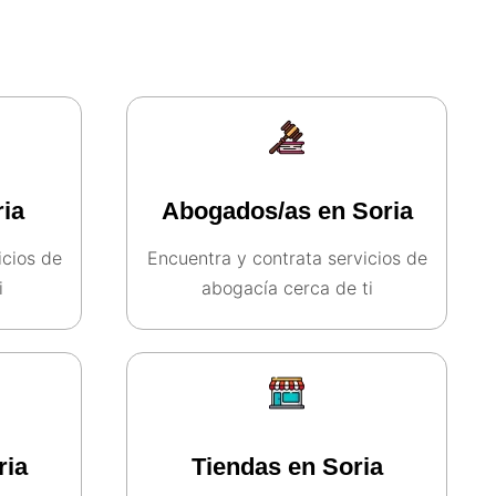
ia
Abogados/as en Soria
icios de
Encuentra y contrata servicios de
​
abogacía cerca de ti​
ria
Tiendas en Soria