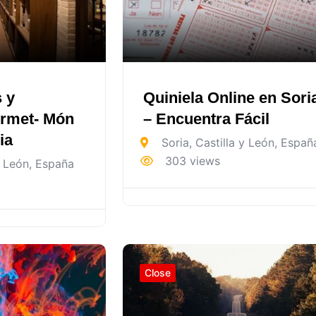
s y
Quiniela Online en Sori
rmet- Món
– Encuentra Fácil
ia
Soria
,
Castilla y León
,
Españ
303 views
y León
,
España
Close