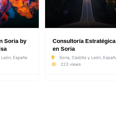
n Soria by
Consultoría Estratégica
lsa
en Soria
y León
,
España
Soria
,
Castilla y León
,
Españ
223 views