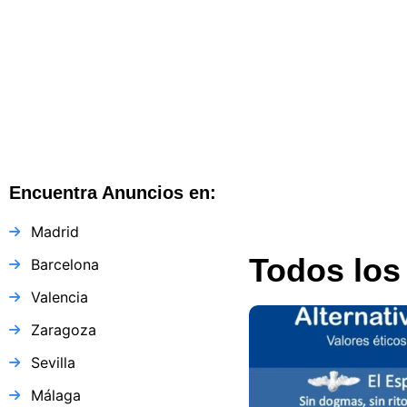
Soria
,
España
Garabart Soria
Soria
,
España
241 views
Encuentra Anuncios en:
Madrid
Todos los
Barcelona
Valencia
Zaragoza
Sevilla
Málaga