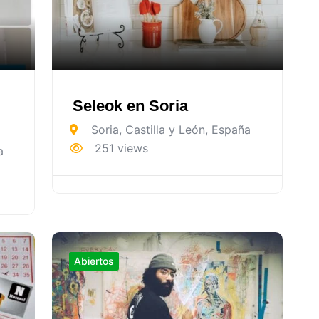
Seleok en Soria
Soria
,
Castilla y León
,
España
251 views
a
Abiertos