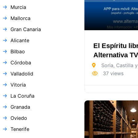
Murcia
Mallorca
Gran Canaria
Alicante
El Espíritu lib
Bilbao
Alternativa T
Córdoba
Soria
,
Castilla 
37 views
Valladolid
Vitoria
La Coruña
Granada
Oviedo
Tenerife