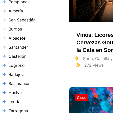
Pamplona
Almería
San Sebastián
Burgos
Vinos, Licore
Albacete
Cervezas Gou
Santander
la Cata en Sor
Castellón
Soria
,
Castilla 
272 views
Logroño
Badajoz
Salamanca
Huelva
Close
Lérida
Tarragona