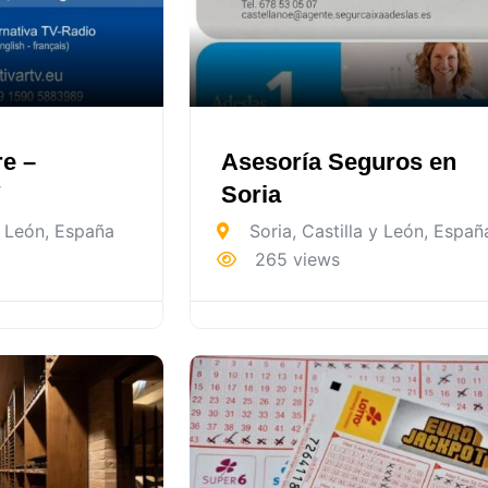
re –
Asesoría Seguros en
V
Soria
y León
,
España
Soria
,
Castilla y León
,
Españ
265 views