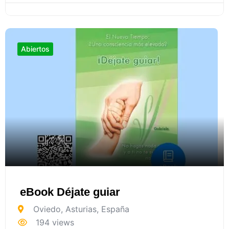
Abiertos
eBook Déjate guiar
Oviedo
,
Asturias
,
España
194 views