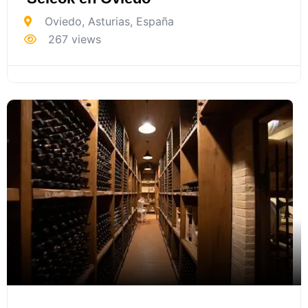
Oviedo
,
Asturias
,
España
267 views