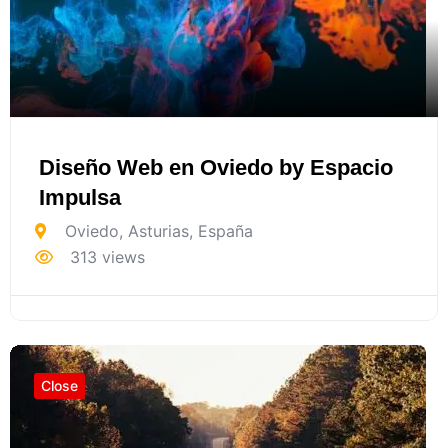
Diseño Web en Oviedo by Espacio
Impulsa
Oviedo
,
Asturias
,
España
313 views
Close