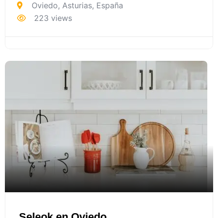
Oviedo
,
Asturias
,
España
223 views
Seleok en Oviedo