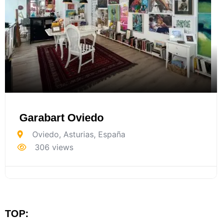
Garabart Oviedo
Oviedo
,
Asturias
,
España
306 views
TOP: