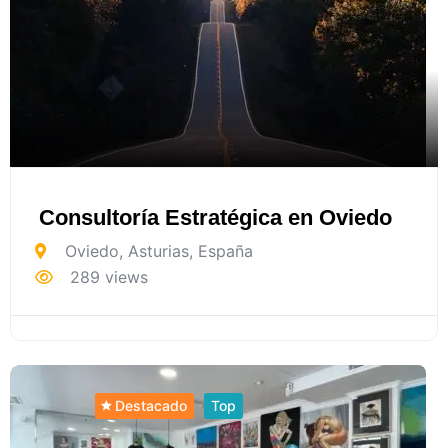
Consultoría Estratégica en Oviedo
Oviedo
,
Asturias
,
España
289 views
Destacado
Top