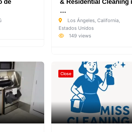
o de
& Residential Cleaning 
…
ú
Los Ángeles
,
California
,
Estados Unidos
149 views
Close