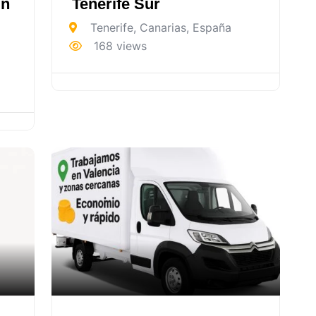
in
Tenerife Sur
Tenerife
,
Canarias
,
España
168 views